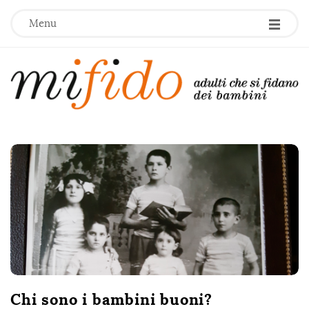
Menu
M
i
F
i
d
o
Chi sono i bambini buoni?