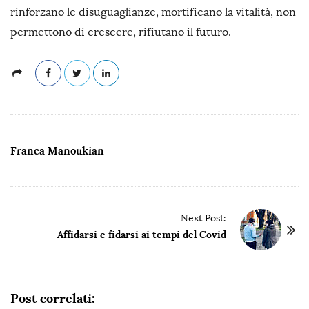
rinforzano le disuguaglianze, mortificano la vitalità, non
permettono di crescere, rifiutano il futuro.
Franca Manoukian
P
Next Post:
o
Affidarsi e fidarsi ai tempi del Covid
s
t
N
Post correlati: