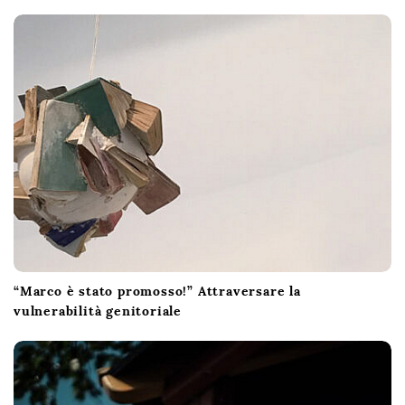
a
v
i
g
a
t
i
o
n
“Marco è stato promosso!” Attraversare la
vulnerabilità genitoriale