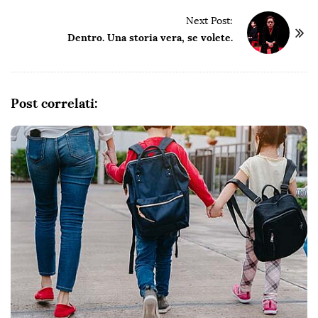
s
t
Next Post:
Dentro. Una storia vera, se volete.
N
a
v
i
Post correlati:
g
a
t
i
o
n