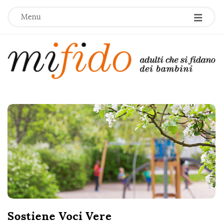
Menu
M
i
F
i
d
o
Sostiene Voci Vere